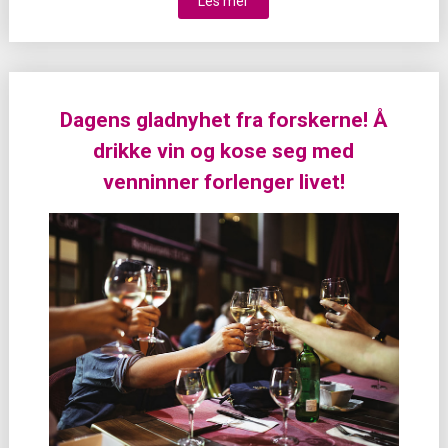
Les mer
Dagens gladnyhet fra forskerne! Å
drikke vin og kose seg med
venninner forlenger livet!