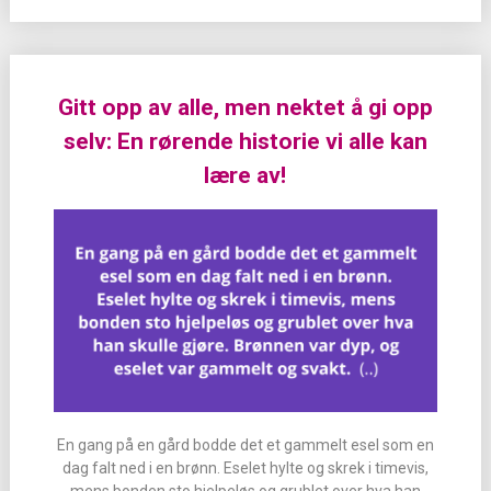
Gitt opp av alle, men nektet å gi opp
selv: En rørende historie vi alle kan
lære av!
En gang på en gård bodde det et gammelt esel som en
dag falt ned i en brønn. Eselet hylte og skrek i timevis,
mens bonden sto hjelpeløs og grublet over hva han