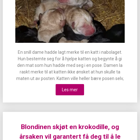
En snill dame hadde lagt merke til en katt i nabolaget.
Hun bestemte seg for å hjelpe katten og begynte å gi
den mat som hun hadde med seg i en pose. Damen la
raskt merke til at katten ikke ønsket at hun skulle ta
maten ut av posten. Katten ville heller bære posen selv,
Les mer
Blondinen skjøt en krokodille, og
årsaken vil garantert få deg til å le