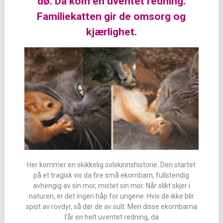
dø. Da kom en uventet redning.
Familiekatten gir de omsorg og
kjærlighet.
Her kommer en skikkelig solskinnshistorie. Den startet
på et tragisk vis da fire små ekornbarn, fullstendig
avhengig av sin mor, mistet sin mor. Når slikt skjer i
naturen, er det ingen håp for ungene. Hvis de ikke blir
spist av rovdyr, så dør de av sult. Men disse ekornbarna
får en helt uventet redning, da