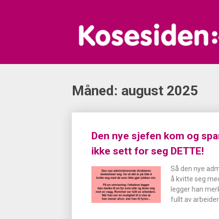
Skip
to
content
Måned:
august 2025
Posts
Den nye sjefen kom og spa
navigation
ikke sett for seg DETTE!
Så den nye admi
å kvitte seg me
legger han merk
fullt av arbeide