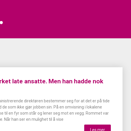
rket late ansatte. Men han hadde nok
nistrerende direktøren bestemmer seg for at det er på tide
d de som ikke gjør jobben sin. På en omvisning i lokalene
e til en fyr som står og lener seg mot en vegg. Rommet var
re. Når han ser en mulighet til å vise
Les mer