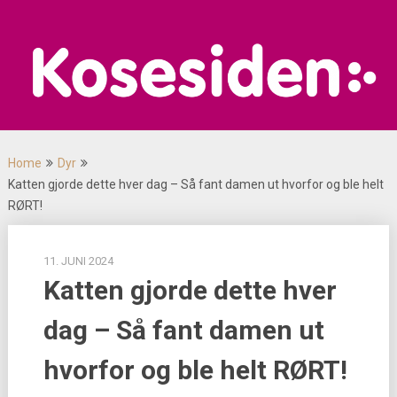
Skip
to
content
Home
Dyr
Katten gjorde dette hver dag – Så fant damen ut hvorfor og ble helt
RØRT!
11. JUNI 2024
Katten gjorde dette hver
dag – Så fant damen ut
hvorfor og ble helt RØRT!