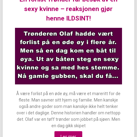
sexy kvinne – reaksjonen gjør
henne ILDSINT!
Å være forlist på en øde øy, må være et mareritt for de
fleste. Man savner sitt hjem og familie. Men kanskje
også andre goder som man kanskje ikke helt tenker
over i det daglige. Denne historien handler om nettopp
det. Olaf var en tøff trønder som jobbet på sjøen. Men
en dag gikk skipet
Les mer