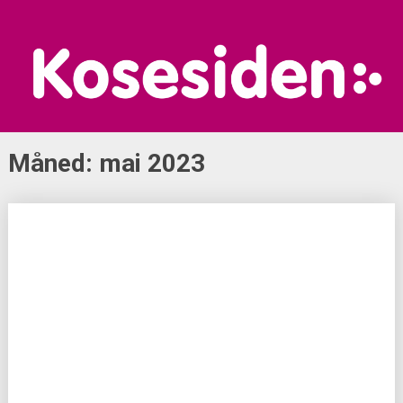
Skip
to
content
Måned:
mai 2023
Posts
navigation