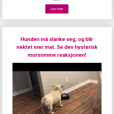
Les mer
Hunden må slanke seg, og blir
nektet mer mat. Se den hysterisk
morsomme reaksjonen!