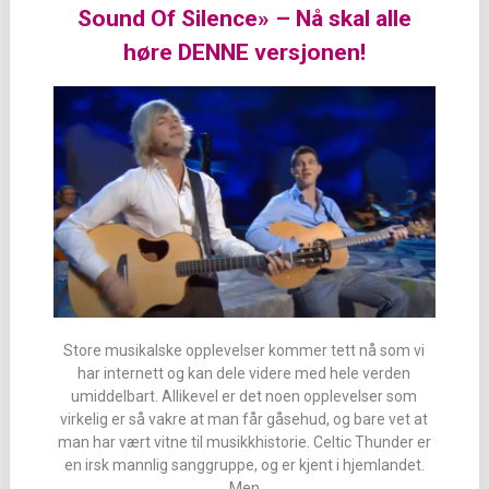
Sound Of Silence» – Nå skal alle
høre DENNE versjonen!
Store musikalske opplevelser kommer tett nå som vi
har internett og kan dele videre med hele verden
umiddelbart. Allikevel er det noen opplevelser som
virkelig er så vakre at man får gåsehud, og bare vet at
man har vært vitne til musikkhistorie. Celtic Thunder er
en irsk mannlig sanggruppe, og er kjent i hjemlandet.
Men