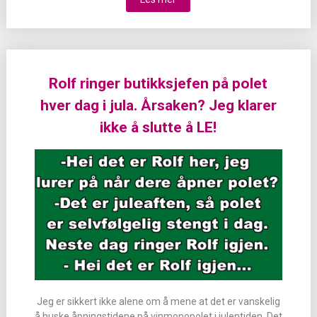
Rolf ringer butikksjefen på polet
hver dag i jula. Årsaken? Jeg klarer
ikke å slutte å LE!
Jeg er sikkert ikke alene om å mene at det er vanskelig
å huske åpningstidene på vinmonopolet i julentiden. Det