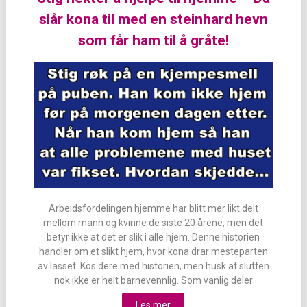
slår kona til med en steinhard hevn
som får ham til å gråte!
Arbeidsfordelingen hjemme har blitt mer likt delt
mellom mann og kvinne de siste 20 årene, men det
betyr ikke at det er slik i alle hjem. Denne historien
handler om et slikt hjem, hvor kona drar mesteparten
av lasset. Kos dere med historien, men husk at slutten
nok ikke er helt barnevennlig. Som vanlig deler
Les mer