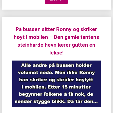
På bussen sitter Ronny og skriker
høyt i mobilen – Den gamle tantens
steinharde hevn lærer gutten en
lekse!