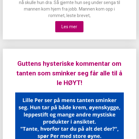
nå skulle hun dra. Så gjemte hun seg under senga til
mannen kom hjem fra jobb. Mannen kom opp i
rommet, leste brevet,
Les mer
Guttens hysteriske kommentar om
tanten som sminker seg får alle til å
le HØYT!