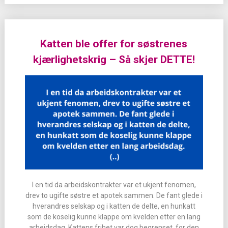
Katten ble offer for søstrenes
kjærlighetskrig – Så skjer DETTE!
I en tid da arbeidskontrakter var et ukjent fenomen,
drev to ugifte søstre et apotek sammen. De fant glede i
hverandres selskap og i katten de delte, en hunkatt
som de koselig kunne klappe om kvelden etter en lang
arbeidsdag. Kattens frihet var dog begrenset, for den