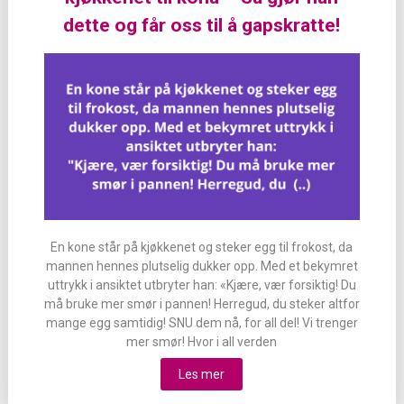
dette og får oss til å gapskratte!
En kone står på kjøkkenet og steker egg til frokost, da
mannen hennes plutselig dukker opp. Med et bekymret
uttrykk i ansiktet utbryter han: «Kjære, vær forsiktig! Du
må bruke mer smør i pannen! Herregud, du steker altfor
mange egg samtidig! SNU dem nå, for all del! Vi trenger
mer smør! Hvor i all verden
Les mer