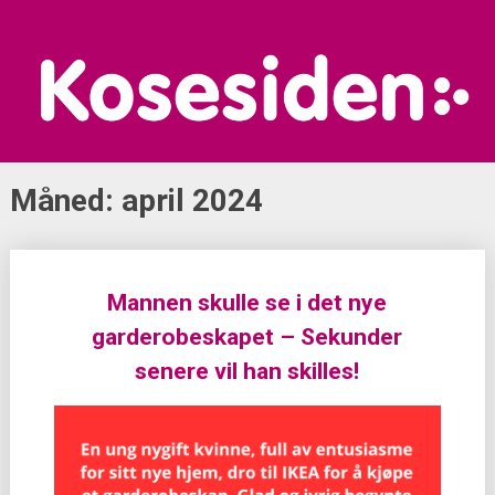
Skip
to
content
Måned:
april 2024
Posts
Mannen skulle se i det nye
navigation
garderobeskapet – Sekunder
senere vil han skilles!