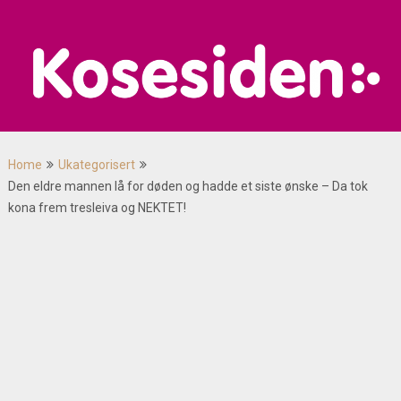
Skip
to
content
Home
Ukategorisert
Den eldre mannen lå for døden og hadde et siste ønske – Da tok
kona frem tresleiva og NEKTET!