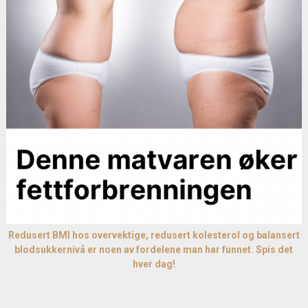
Redusert BMI hos overvektige, redusert kolesterol og balansert
blodsukkernivå er noen av fordelene man har funnet. Spis det
hver dag!