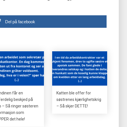
Del på facebook
ndinen får en
Katten ble offer for
ferdelig beskjed på
søstrenes kjærlighetskrig
b – Så ringer søsteren
– Så skjer DETTE!
ormasjon som
PER det hele!