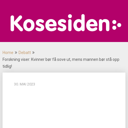
Skip
to
content
Home
Debatt
Forskning viser: Kvinner bør få sove ut, mens mannen bør stå opp
tidlig!
30. MAI 2023