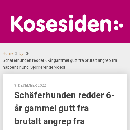
Skip
to
content
Home
Dyr
Schäferhunden redder 6-år gammel gutt fra brutalt angrep fra
naboens hund. Sjokkerende video!
3. DESEMBER 2022
Schäferhunden redder 6-
år gammel gutt fra
brutalt angrep fra