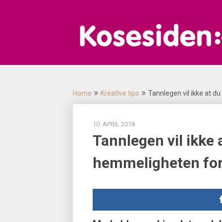
Skip
to
content
Home
Kreative tips
Tannlegen vil ikke at d
10. APRIL 2018
Tannlegen vil ikke 
hemmeligheten for 