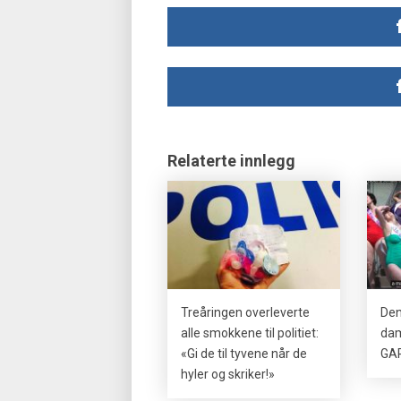
Relaterte innlegg
Treåringen overleverte
Den
alle smokkene til politiet:
dam
«Gi de til tyvene når de
GAP
hyler og skriker!»