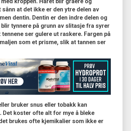
 med kroppen. Håret blir gråere og
t sånn at det ikke er den ytre delen av
 men dentin. Dentin er den indre delen og
lir tynnere på grunn av slitasje fra syrer
t tennene ser gulere ut raskere. Fargen på
maljen som et prisme, slik at tannen ser
 eller bruker snus eller tobakk kan
 Det koster ofte alt for mye å bleke
et brukes ofte kjemikalier som ikke er