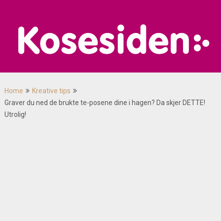
Skip
to
content
Home
Kreative tips
Graver du ned de brukte te-posene dine i hagen? Da skjer DETTE!
Utrolig!