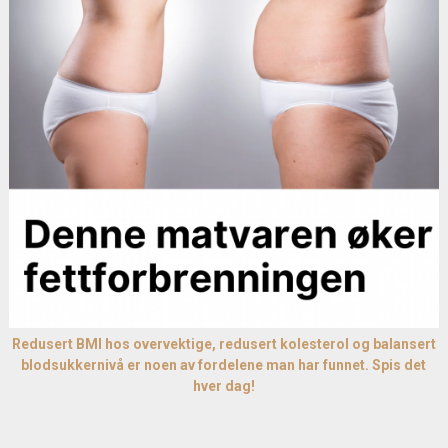
Redusert BMI hos overvektige, redusert kolesterol og balansert
blodsukkernivå er noen av fordelene man har funnet. Spis det
hver dag!