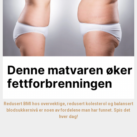
Redusert BMI hos overvektige, redusert kolesterol og balansert
blodsukkernivå er noen av fordelene man har funnet. Spis det
hver dag!