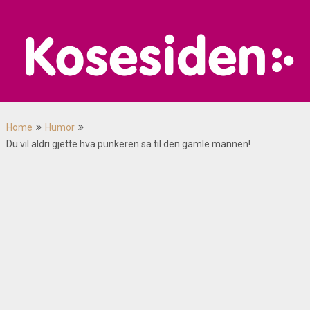
Skip
to
content
Home
Humor
Du vil aldri gjette hva punkeren sa til den gamle mannen!