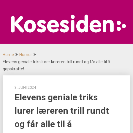
Skip
to
content
Home
Humor
Elevens geniale triks lurer læreren trill rundt og får alle til å
gapskratte!
3. JUNI 2024
Elevens geniale triks
lurer læreren trill rundt
og får alle til å