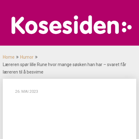
Skip
to
content
Home
Humor
Læreren spør lille Rune hvor mange søsken han har – svaret får
læreren til å besvime
26. MAI 2023