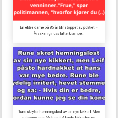
En eldre dame på 85 år blir stoppet av politiet –
Årsaken gir oss latterkrampe…
Rune skryter hemningsløst av sin nye kikkert. Men
naboens svar får han til å kaste kikkerten og