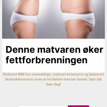
Redusert BMI hos overvektige, redusert kolesterol og balansert
blodsukkernivå er noen av fordelene man har funnet. Spis det
hver dag!