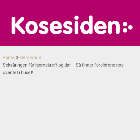
Skip
to
content
Home
Rørende
Seksåringen får hjernekreft og dør – Så finner foreldrene noe
uventet i huset!