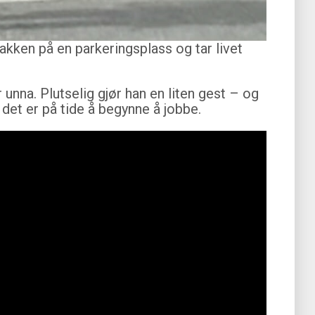
akken på en parkeringsplass og tar livet
unna. Plutselig gjør han en liten gest – og
det er på tide å begynne å jobbe.