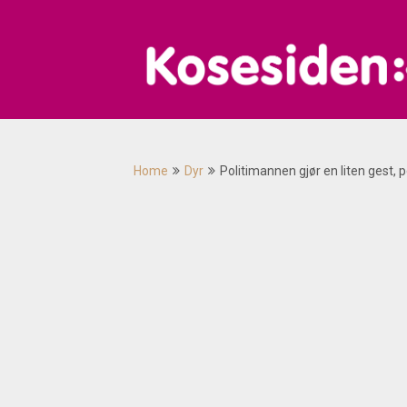
Skip
to
content
Home
Dyr
Politimannen gjør en liten gest, p