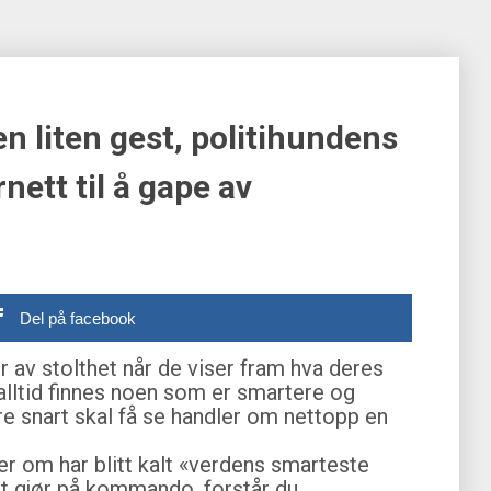
n liten gest, politihundens
nett til å gape av
Del på facebook
av stolthet når de viser fram hva deres
 alltid finnes noen som er smartere og
re snart skal få se handler om nettopp en
r om har blitt kalt «verdens smarteste
kt gjør på kommando, forstår du