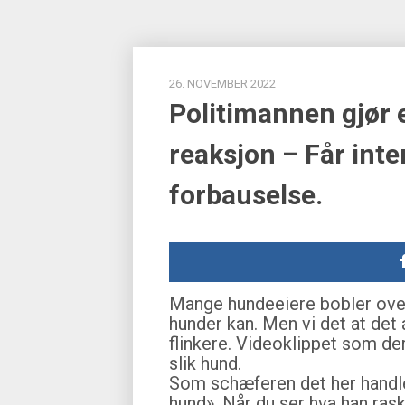
26. NOVEMBER 2022
Politimannen gjør e
reaksjon – Får inter
forbauselse.
Mange hundeeiere bobler over 
hunder kan. Men vi det at det
flinkere. Videoklippet som de
slik hund.
Som schæferen det her handle
hund». Når du ser hva han ras