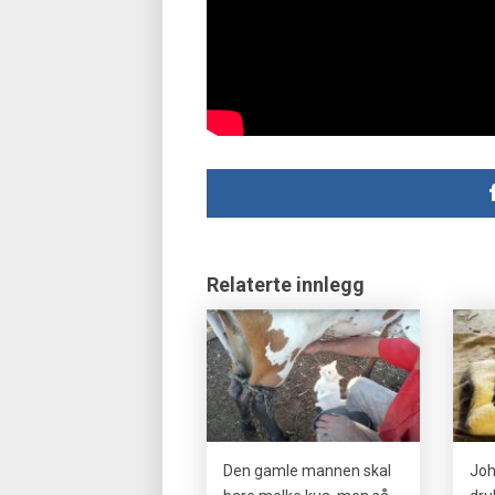
Relaterte innlegg
Den gamle mannen skal
Joh