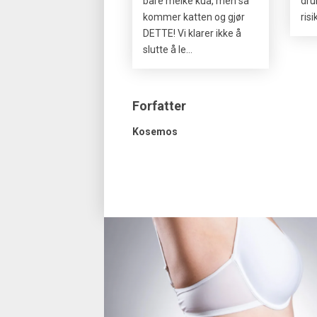
bare melke kua, men så
dru
kommer katten og gjør
ris
DETTE! Vi klarer ikke å
slutte å le…
Forfatter
Kosemos