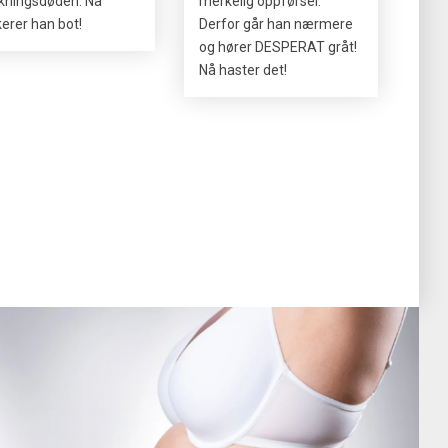
kningsdøden. Nå
merkelig oppførsel.
ikerer han bot!
Derfor går han nærmere
og hører DESPERAT gråt!
Nå haster det!