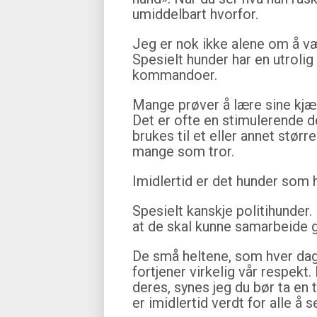
umiddelbart hvorfor.
Jeg er nok ikke alene om å være
Spesielt hunder har en utrolig
kommandoer.
Mange prøver å lære sine kjære
Det er ofte en stimulerende d
brukes til et eller annet størr
mange som tror.
Imidlertid er det hunder som h
Spesielt kanskje politihunder.
at de skal kunne samarbeide 
De små heltene, som hver dag 
fortjener virkelig vår respekt.
deres, synes jeg du bør ta en t
er imidlertid verdt for alle å s