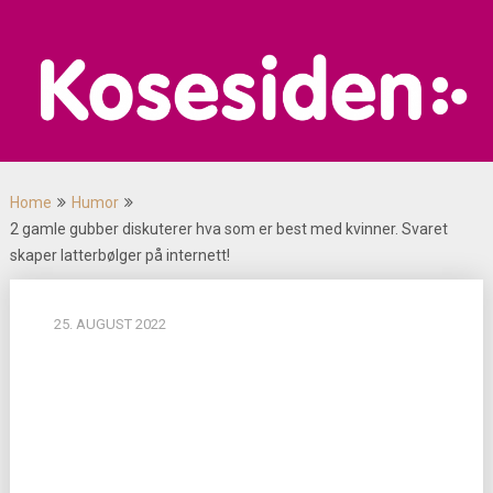
Skip
to
content
Home
Humor
2 gamle gubber diskuterer hva som er best med kvinner. Svaret
skaper latterbølger på internett!
25. AUGUST 2022