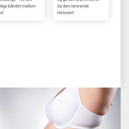
olige båndet mellom
Se den rørerende
to!
historien!