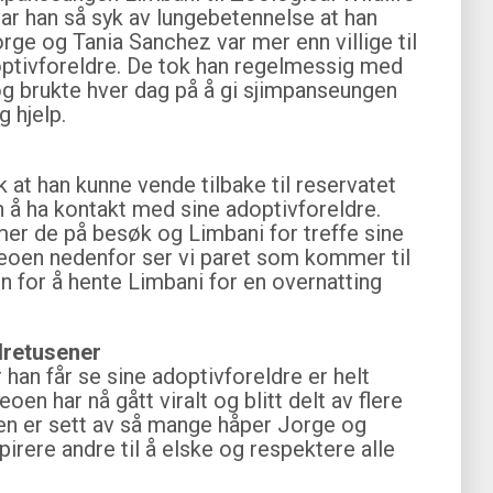
ar han så syk av lungebetennelse at han
orge og Tania Sanchez var mer enn villige til
optivforeldre. De tok han regelmessig med
 og brukte hver dag på å gi sjimpanseungen
g hjelp.
k at han kunne vende tilbake til reservatet
an å ha kontakt med sine adoptivforeldre.
r de på besøk og Limbani for treffe sine
deoen nedenfor ser vi paret som kommer til
n for å hente Limbani for en overnatting
dretusener
han får se sine adoptivforeldre er helt
en har nå gått viralt og blitt delt av flere
n er sett av så mange håper Jorge og
pirere andre til å elske og respektere alle