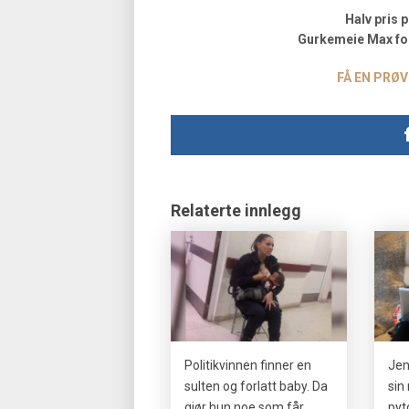
Halv pris 
Gurkemeie Max for
FÅ EN PRØV
Relaterte innlegg
Politikvinnen finner en
Jen
sulten og forlatt baby. Da
sin
gjør hun noe som får
pyt