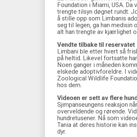
Foundation i Miami, USA. Da v
trengte tilsyn døgnet rundt. J
å stille opp som Limbanis ad
seg til legen, ga han medisin
alt han trengte av kjærlighet o
Vendte tilbake til reservatet
Limbani ble etter hvert så fris
på heltid. Likevel fortsatte h
Noen ganger i måneden komme
elskede adoptivforeldre. I vi
Zoological Wildlife Foundatio
hos dem.
Videoen er sett av flere hun
Sjimpanseungens reaksjon når 
overveldende og rørende. Video
hundretusener. Nå som videoe
Tania at deres historie kan ins
dyr.