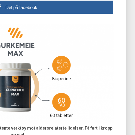
Del på facebook
te verktøy mot aldersrelaterte lidelser. Få fart i kropp
og sjel.