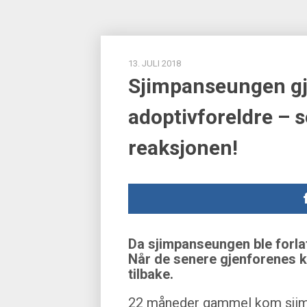
13. JULI 2018
Sjimpanseungen gj
adoptivforeldre – s
reaksjonen!
Da sjimpanseungen ble forlat
Når de senere gjenforenes 
tilbake.
22 måneder gammel kom sjimp