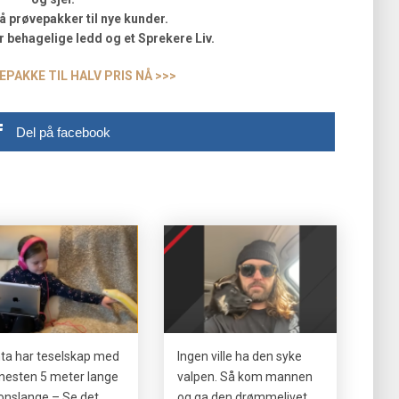
på prøvepakker til nye kunder.
 behagelige ledd og et Sprekere Liv.
EPAKKE TIL HALV PRIS NÅ >>>
Del på facebook
ta har teselskap med
Ingen ville ha den syke
 nesten 5 meter lange
valpen. Så kom mannen
onslange – Se det
og ga den drømmelivet.