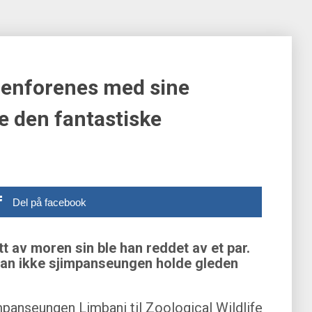
enforenes med sine
e den fantastiske
Del på facebook
t av moren sin ble han reddet av et par.
kan ikke sjimpanseungen holde gleden
anseungen Limbani til Zoological Wildlife