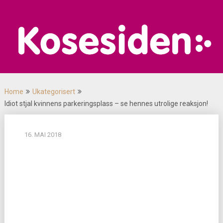
Skip
to
content
Home
Ukategorisert
Idiot stjal kvinnens parkeringsplass – se hennes utrolige reaksjon!
16. MAI 2018